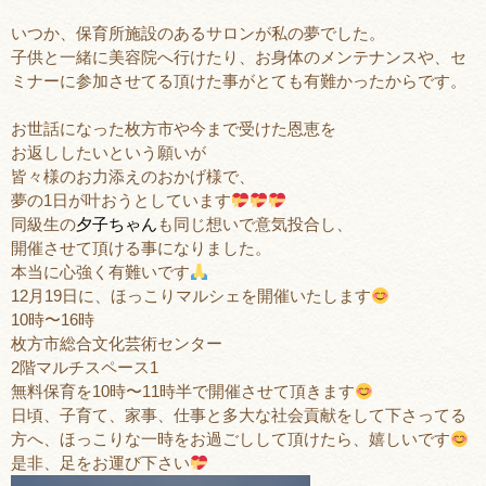
いつか、保育所施設のあるサロンが私の夢でした。
子供と一緒に美容院へ行けたり、お身体のメンテナンスや、セ
ミナーに参加させてる頂けた事がとても有難かったからです。
お世話になった枚方市や今まで受けた恩恵を
お返ししたいという願いが
皆々様のお力添えのおかげ様で、
夢の1日が叶おうとしています
同級生の
夕子ちゃん
も同じ想いで意気投合し、
開催させて頂ける事になりました。
本当に心強く有難いです
12月19日に、ほっこりマルシェを開催いたします
10時〜16時
枚方市総合文化芸術センター
2階マルチスペース1
無料保育を10時〜11時半で開催させて頂きます
日頃、子育て、家事、仕事と多大な社会貢献をして下さってる
方へ、ほっこりな一時をお過ごしして頂けたら、嬉しいです
是非、足をお運び下さい