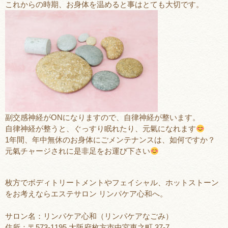
これからの時期、お身体を温めると事はとても大切です。
副交感神経がONになりますので、自律神経が整います。
自律神経が整うと、ぐっすり眠れたり、元氣になれます
1年間、年中無休のお身体にごメンテナンスは、如何ですか？
元氣チャージされに是非足をお運び下さい
枚方でボディトリートメントやフェイシャル、ホットストーン
をお考えならエステサロン リンパケア心和へ。
サロン名：リンパケア心和（リンパケアなごみ）
住所：〒573-1195 大阪府枚方市中宮東之町 37-7