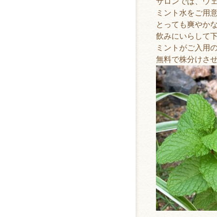
サロンでは、ウ
ミント水
をご用
とっても
爽やか
飲みにいらして
ミントがご入用
無料で株分けさ