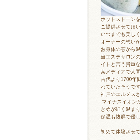
ホットストーン
ご提供させて頂
いつまでも美し
オーナーの想い
お身体の芯から
当エステサロン
イトと言う貴重
某メディアで
人
古代より
1700
年
れていたそうで
神戸のエルメス
マイナスイオン
きめが細く温ま
保温も抜群で優
初めて体験させ