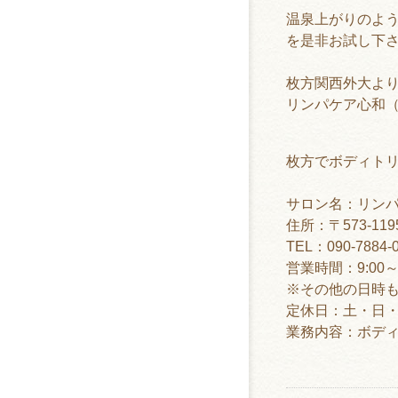
温泉上がりのよ
を是非お試し下
枚方関西外大よ
リンパケア心和
枚方でボディト
サロン名：リン
住所：〒573-11
TEL：090-7884-
営業時間：9:00～1
※その他の日時
定休日：土・日・
業務内容：ボデ