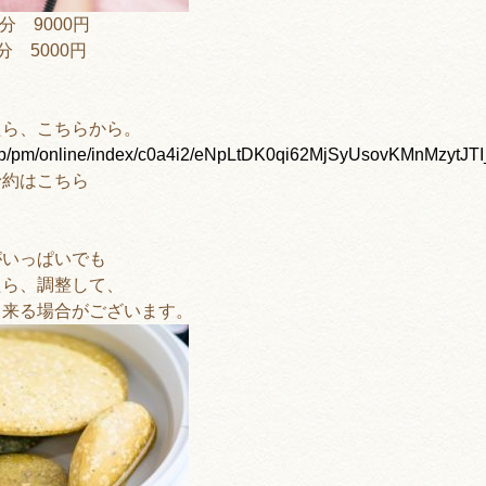
分
9000
円
分
5000
円
、
たら、こちらから。
ku.jp/pm/online/index/c0a4i2/eNpLtDK0qi62MjSyUsovKMnMz
予約はこちら
がいっぱいでも
たら、調整して、
出来る場合がございます。