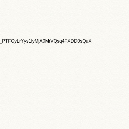
ytJTI_PTFGyLrYys1IyMjA0MrVQsq4FXDD0sQuX