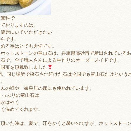
を無料で
いておりますのは、
く健康にいていただきたい
からです。
温める事はとても大切です。
のホットストーンの
竜山石は、兵庫県高砂市で産出されている
な石で、全て職人さんによる手作りのオーダーメイドです。
間国宝を頂戴致しました
間、同じ場所で採石され続けた石は全国でも竜山石だけという
す。
さんの壁や、御皇居の床にも使われています。
たっぷりの竜山石は
りがはやく、
しく温めてくれます。
て頂いた時は、夏で、汗をかくと暑いのですが、ホットストー