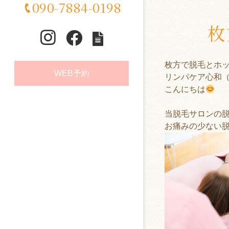
090-7884-0198
枚
枚方で脱毛とホ
WEB予約
リンパケア心和
こんにちは
当脱毛サロンの
お痛みの少ない