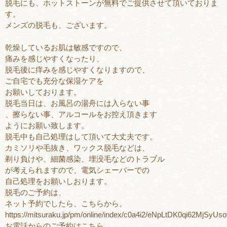
脱毛にも、ホットストーンが無料でご提供させて頂いておりま
す。
メンズの脱毛も、ございます。
乾燥しているお肌は敏感ですので、
痛みを感じやすくなったり、
脱毛後に痒みを感じやすくなりますので、
ご自宅でも充分な保湿ケアを
お願いしております。
脱毛当日は、お風呂の湯舟には入らない事
、擦らない事、アルコールをお控え頂きます
ようにお願い致します。
脱毛中も自己処理はして頂いて大丈夫です。
カミソリや毛抜き、ワックス脱毛などは、
剃り負けや、細菌感染、埋没毛などのトラブル
が考えられますので、電気シェーバーでの
自己処理をお願いしおります。
脱毛のご予約は、
ネット予約でしたら、こちらから。
https://mitsuraku.jp/pm/online/index/c0a4i2/eNpLtDK0qi62
お電話からのご予約はこちら