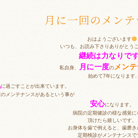
月に一回のメンテ
おはようございます
いつも、お読み下さりありがとう
継続は力なりで
月に一度
メンテ
私自身、
の
始めて7年になります.
気
に過ごすことが出来ています。
度のメンテナンスがあるという事が
安心
になります。
病院の定期健診の様な感覚に
頂けたら嬉しいです。
お身体を歯で例えると、歯磨き
定期検診がメンテナンスで