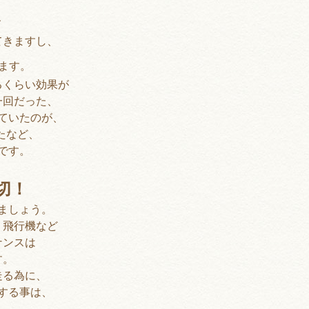
、
てきますし、
ます。
るくらい効果が
一回だった、
ていたのが、
たなど、
です。
切！
ましょう。
、飛行機など
ナンスは
す。
走る為に、
する事は、