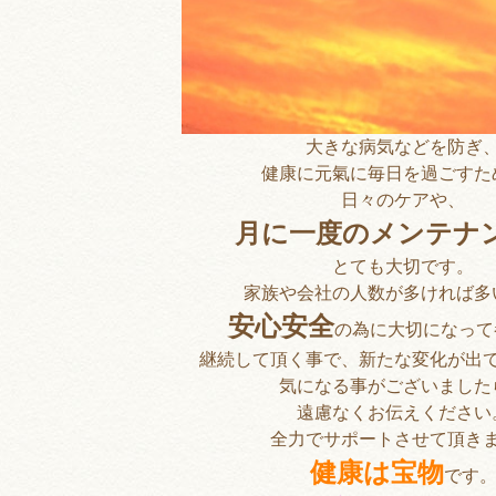
大きな病気などを防ぎ
健康に元氣に毎日を過ごすた
日々のケアや、
月に一度のメンテナ
とても大切です。
家族や会社の人数が多ければ多
安心安全
の為に大切になって
継続して頂く事で、新たな変化が出
気になる事がございました
遠慮なくお伝えください
全力でサポートさせて頂き
健康は宝物
です