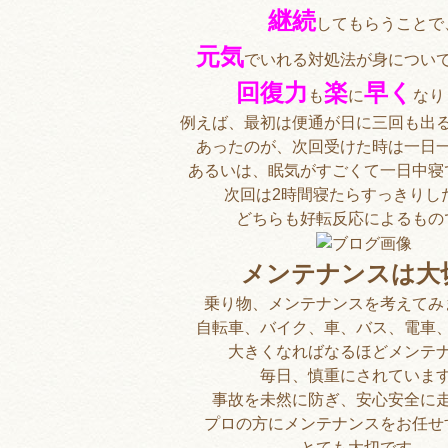
継続
してもらうことで
元気
でいれる対処法が身につい
回復力
楽
早く
も
に
なり
例えば、最初は便通が日に三回も出
あったのが、次回受けた時は一日
あるいは、眠気がすごくて一日中寝
次回は2時間寝たらすっきりし
どちらも好転反応によるもの
メンテナンスは大
乗り物、メンテナンスを考えてみ
自転車、バイク、車、バス、電車
大きくなればなるほどメンテ
毎日、慎重にされていま
事故を未然に防ぎ、安心安全に
プロの方にメンテナンスをお任せ
とても大切です。