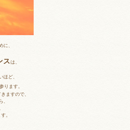
、
めに、
ンス
は、
いほど、
参ります。
てきますので、
ら、
。
ます。
。