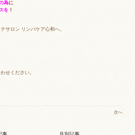
の為
に
スを
！
テサロン リンパケア心和へ。
合わせください。
次へ
記事
月別記事